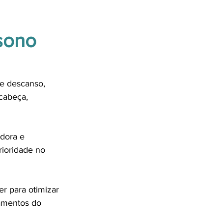
sono
e descanso, 
cabeça, 
dora e 
ioridade no 
r para otimizar 
amentos do 