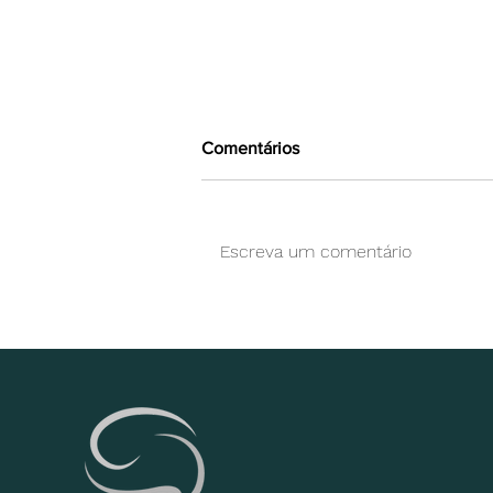
Comentários
Escreva um comentário
Tenho muitos apagões ao
longo do dia, isso pode ser
convulsão?