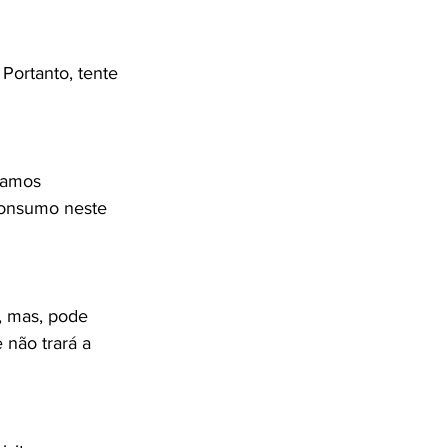
 Portanto, tente 
tamos 
onsumo neste 
, mas, pode 
 não trará a 