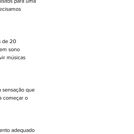
isitos para uma 
ecisamos 
s de 20 
deem sono 
vir músicas 
a sensação que 
a começar o 
mento adequado 