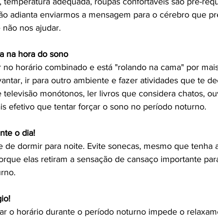
a, temperatura adequada, roupas confortáveis são pré-requ
Não adianta enviarmos a mensagem para o cérebro que pr
 não nos ajudar.
ma na hora do sono
r no horário combinado e está "rolando na cama" por mai
antar, ir para outro ambiente e fazer atividades que te 
e televisão monótonos, ler livros que considera chatos, ou
ais efetivo que tentar forçar o sono no período noturno.
nte o dia!
 de dormir para noite. Evite sonecas, mesmo que tenha 
orque elas retiram a sensação de cansaço importante par
rno.
io!
ar o horário durante o período noturno impede o relaxa