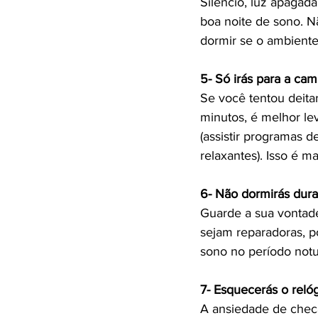
Silêncio, luz apagad
boa noite de sono. 
dormir se o ambiente
5- Só irás para a ca
Se você tentou deita
minutos, é melhor lev
(assistir programas d
relaxantes). Isso é m
6- Não dormirás dura
Guarde a sua vontade
sejam reparadoras, p
sono no período notu
7- Esquecerás o relóg
A ansiedade de chec