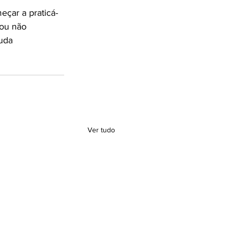
çar a praticá-
 ou não 
uda 
Ver tudo