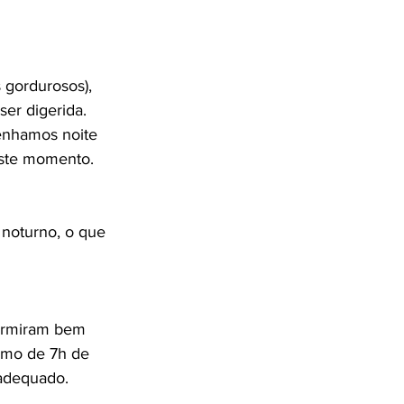
gordurosos), 
er digerida. 
enhamos noite 
este momento.
 noturno, o que 
ormiram bem 
imo de 7h de 
 adequado.